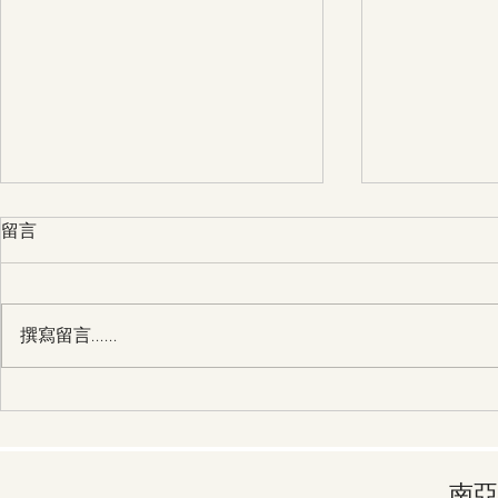
留言
撰寫留言......
28/3 第30天 主，請幫助我過
27/3 第29天 主，請幫助我
一個得勝的人生
一個奉獻給
南亞