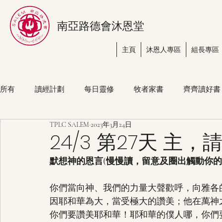
南亞路德會沐恩堂
主頁
沐恩人專區
組長專區
所有
讀經計劃
每日靈修
牧者家書
齊齊讀好書
TPLC SALEM
2023年3月24日
24/3 第27天 
默想神的恩言(慢慢讀，留意及圈出觸動你
你們當向神、我們的力量大聲歡呼，向雅各的神
因耶和華為大，當受極大的讚美；他在萬神之上
你們要讚美耶和華！耶和華的僕人哪，你們