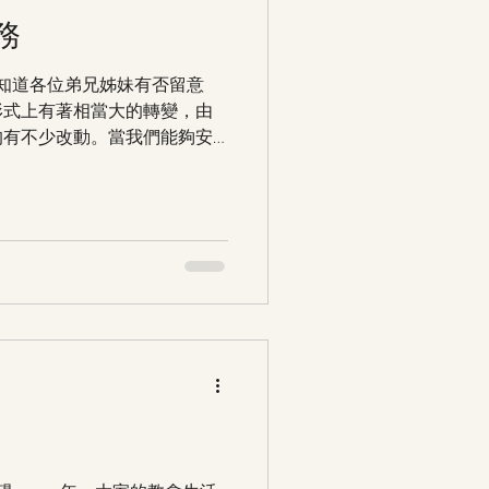
務
不知道各位弟兄姊妹有否留意
形式上有著相當大的轉變，由
均有不少改動。當我們能夠安
，其實背後有賴總務部默默在
正常運作。現在，就讓我們來