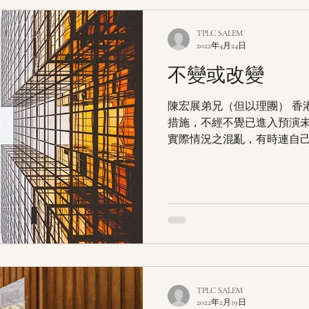
TPLC SALEM
2022年4月24日
不變或改變
陳宏展弟兄（但以理團） 香
措施，不經不覺已進入預演
實際情況之混亂，有時連自
拆招的日子裡，是否反映人
與守法」，多於看到教會正要進
TPLC SALEM
2022年2月19日