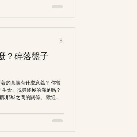
麼？碎落盤子
著的意義有什麼意義？ 你曾
「生命」找尋終極的滿足嗎？
跟耶穌之間的關係。 歡迎你
和基督建立真實、永久的關
或覺得對您有幫助，請您分享