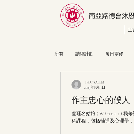
南亞路德會沐
主
所有
讀經計劃
每日靈修
TPLC SALEM
2023年8月11日
作主忠心的僕人
盧珏名姑娘 ( W i n n e
科課程，包括輔導及心理學，