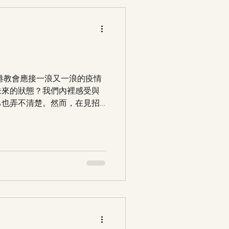
港教會應接一浪又一浪的疫情
未來的狀態？我們內裡感受與
己也弄不清楚。然而，在見招
心慌亂與教會情願做好「安全
入未來的型態？...