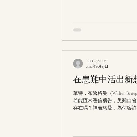
TPLC SALEM
2022年6月27日
在患難中活出新
華特．布魯格曼（Walter 
若能恆常憑信禱告，災難自會
存在嗎？神若慈愛，為何容許苦