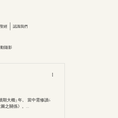
聖經
認識我們
活動隨影
修讀期大概3 年。 當中需修讀6
之關係》。...