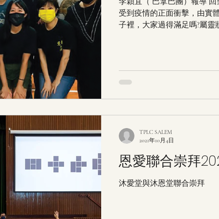
李穎宜（ 巴拿巴團）報導 回望2
受到疫情的正面衝擊，由實體
子裡，大家過得滿足嗎?屬靈
投入其中嗎? 從講道中， 你
一直在你心中。...
TPLC SALEM
2021年10月4日
恩愛聯合崇拜2021
沐愛堂與沐恩堂聯合崇拜