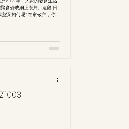
 0 2 0 年，大家的教會生活
聚會變成網上崇拜。這段 日
狀態又如何呢? 在家敬拜，你能
能有得著嗎?以上種種疑問可能
1003