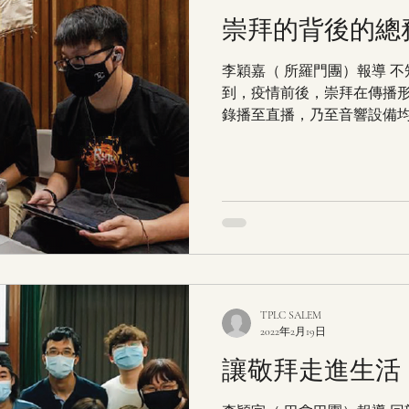
崇拜的背後的總
李穎嘉（ 所羅門團）報導 
到，疫情前後，崇拜在傳播
錄播至直播，乃至音響設備
在家中順利觀看崇拜的時候
操控影音器材，使聲畫得以
看看其中兩位部員—...
TPLC SALEM
2022年2月19日
讓敬拜走進生活