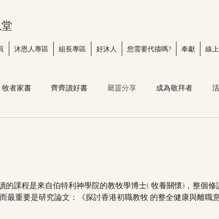
恩堂
頁
沐恩人專區
組長專區
好沐人
您需要代禱嗎?
奉獻
線上
牧者家書
齊齊讀好書
屬靈分享
成為敬拜者
 r ) 我修讀的課程是來自伯特利神學院的教牧學博士( 牧養關懷)，整個
而最重要是研究論文：《探討香港初職教牧 的整全健康與離職意圖