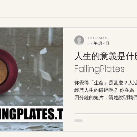
TPLC SALEM
2022年5月22日
人生的意義是什
FallingPlates
你覺得「生命」是甚麼？人活
經歷人生的破碎嗎？ 你在為
四分鐘的短片，清楚說明我們
來進行一段生命的對話，並
係。 如果您喜歡這部短片，
給別人。