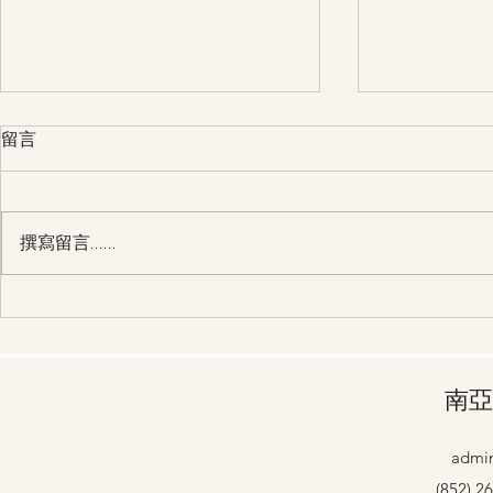
留言
撰寫留言......
28/3 第30天 主，請幫助我過
27/3 第29天 主，請幫助我
一個得勝的人生
一個奉獻給
南亞
admin
(852) 2