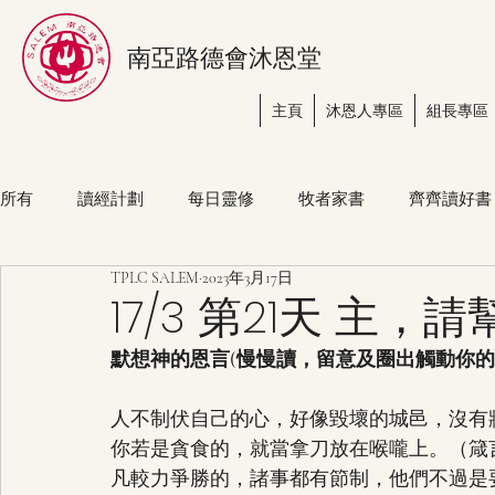
南亞路德會沐恩堂
主頁
沐恩人專區
組長專區
所有
讀經計劃
每日靈修
牧者家書
齊齊讀好書
TPLC SALEM
2023年3月17日
17/3 第21天 主
默想神的恩言(慢慢讀，留意及圈出觸動你
人不制伏自己的心，好像毀壞的城邑，沒有牆垣。
你若是貪食的，就當拿刀放在喉嚨上。（箴言 2
凡較力爭勝的，諸事都有節制，他們不過是