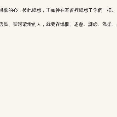
憐憫的心，彼此饒恕，正如神在基督裡饒恕了你們一樣。
選民、聖潔蒙愛的人，就要存憐憫、恩慈、謙虛、溫柔、