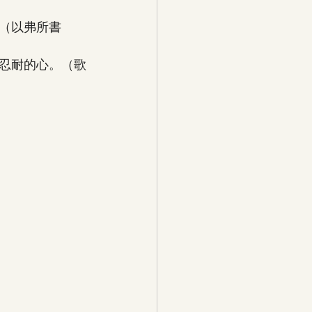
（以弗所書 
忍耐的心。（歌