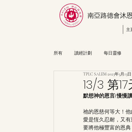
南亞路德會沐
主
所有
讀經計劃
每日靈修
TPLC SALEM
2023年3月13日
13/3 
默想神的恩言(慢慢
祂的恩慈何等大！他的
愛是恆久忍耐，又有恩
要將他極豐富的恩典