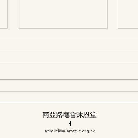
27/3 第29天 主，請幫助我過
25/3 第
一個奉獻給你的人生
常禱
南亞路德會沐恩堂
admin@salemtplc.org.hk