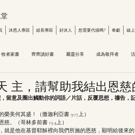
恩堂
頁
沐恩人專區
組長專區
好沐人
您需要代禱嗎?
奉獻
線上
牧者家書
齊齊讀好書
屬靈分享
成為敬拜者
第17天 主，請幫助我結出恩
讀，留意及圈出觸動你的詞語／片話，反覆思想，禱告，記
榮美何其盛！（撒迦利亞書 9:17上）
慈。（哥林多前書 13:4上）
，就是他在基督耶穌裡向我們所施的恩慈，顯明給後來的