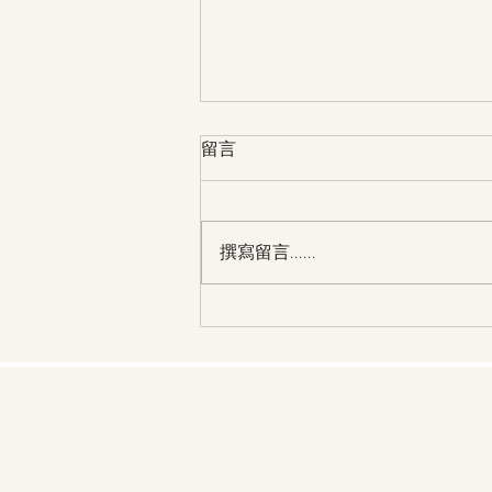
留言
撰寫留言......
28/3 第30天 主，請幫助我過
一個得勝的人生