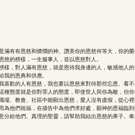
是滿有有恩慈和憐憫的神。讚美你的恩慈何等大，你的榮
恩慈的榜樣，一生服事人，並以恩慈對人。
榜樣，對人滿有恩慈，就是恩待我身邊的人，敏感他人的
給我的恩典和供應。
我喜歡的人有恩慈，我也要以恩慈來對待那些忘恩、看不
這種態度就是你對罪人的態度，即使世人與你為敵，但你
職場、教會、社區中能顯出恩慈，愛人沒有虛假，從心裡
而為他們祝福，在禱告中為他們求好處，願神的恩福臨到
意分給他們。真理的聖靈，請幫助我結出恩慈的果子。奉