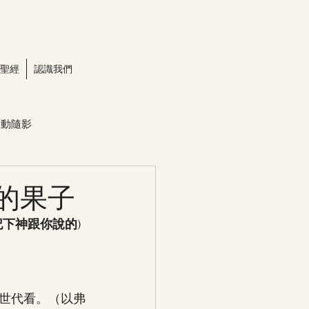
聖經
認識我們
活動隨影
慈的果子
下神跟你說的)
世代看。（以弗