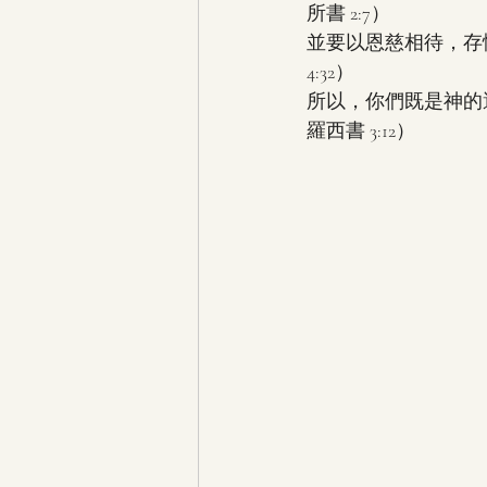
所書 2:7）
並要以恩慈相待，存
4:32）
所以，你們既是神的
羅西書 3:12）