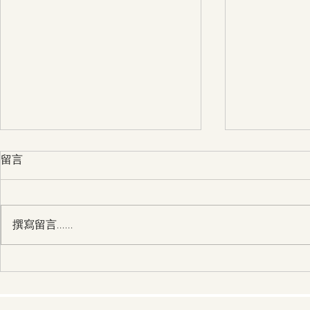
留言
撰寫留言......
28/3 第30天 主，請幫助我過
27/3 第29天 主，請幫助我
一個得勝的人生
一個奉獻給