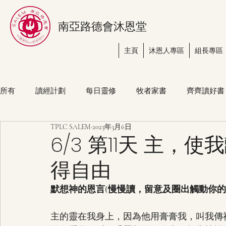
南亞路德會沐恩堂
主頁
沐恩人專區
組長專區
所有
讀經計劃
每日靈修
牧者家書
齊齊讀好書
TPLC SALEM
2023年3月6日
6/3 第11天 主
得自由
默想神的恩言(慢慢讀，留意及圈出觸動你
主的靈在我身上，因為他用膏膏我，叫我傳