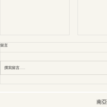
留言
撰寫留言......
28/3 第30天 主，請幫助我過
27/3 第29天 主，請幫助我
一個得勝的人生
一個奉獻給
南亞