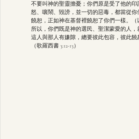
不要叫神的聖靈擔憂；你們原是受了他的印
怒、嚷鬧、毀謗，並一切的惡毒，都當從你
饒恕，正如神在基督裡饒恕了你們一樣。（以弗所書
所以，你們既是神的選民、聖潔蒙愛的人，
這人與那人有嫌隙，總要彼此包容，彼此饒
（歌羅西書 3:12-13）