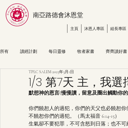
南亞路德會沐恩堂
主頁
沐恩人專區
組長專區
所有
讀經計劃
每日靈修
牧者家書
齊齊讀好書
TPLC SALEM
2023年3月1日
1/3 第7天 主，我
默想神的恩言(慢慢讀，留意及圈出觸動你
你們饒恕人的過犯，你們的天父也必饒恕你
不饒恕你們的過犯。（馬太福音 6:14-15）
生氣卻不要犯罪，不可含怒到日落；也不可給魔鬼