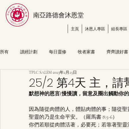
南亞路德會沐恩堂
主頁
沐恩人專區
組長專區
所有
讀經計劃
每日靈修
牧者家書
齊齊讀好書
TPLC SALEM
2023年2月25日
25/2 第4天 主
默想神的恩言(慢慢讀，留意及圈出觸動你
因為隨從肉體的人，體貼肉體的事；隨從聖
聖靈的乃是生命平安。（羅馬書 8:5-6）
你們若順從肉體活著，必要死；若靠著聖靈治死