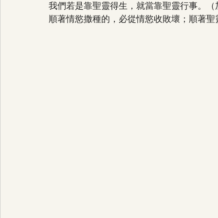
我們若是靠聖靈得生，就當靠聖靈行事。（加拉
順著情慾撒種的，必從情慾收敗壞；順著聖靈