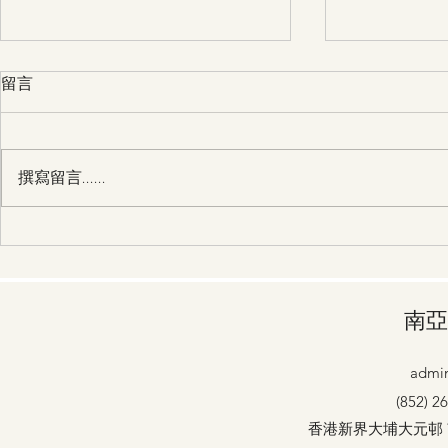
留言
撰寫留言......
28/3 第30天 主，請幫助我過
27/3 第29天 主，請幫助我
一個得勝的人生
一個奉獻給
南亞
admin
(852) 2
香港新界大埔大元邨